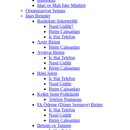
Başhekim
İdari ve Mali İşler Müdürü
Organizasyon Şeması
İdari Birimler
Başhekim Sekreterliği
Nasıl Gidilir?
Birim Çalışanları
İç Hat Telefon
Arşiv Birimi
Birim Çalışanları
Ayniyat Birimi
İç Hat Telefon
Nasıl Gidilir
Birim Çalışanları
Bilgi İşlem
İç Hat Telefon
Nasıl Gidilir
Birim Çalışanları
Kelkit Semt Polikliniği
Telefon Numarası
Ek Ödeme (Döner Sermaye) Birimi
İç Hat Telefon
Nasıl Gidilir
Birim Çalışanları
İletişim ve Tanıtım