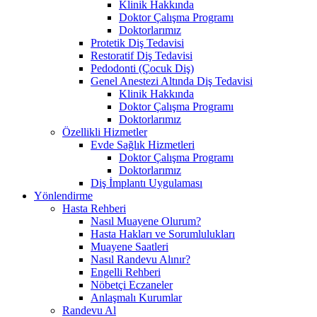
Klinik Hakkında
Doktor Çalışma Programı
Doktorlarımız
Protetik Diş Tedavisi
Restoratif Diş Tedavisi
Pedodonti (Çocuk Diş)
Genel Anestezi Altında Diş Tedavisi
Klinik Hakkında
Doktor Çalışma Programı
Doktorlarımız
Özellikli Hizmetler
Evde Sağlık Hizmetleri
Doktor Çalışma Programı
Doktorlarımız
Diş İmplantı Uygulaması
Yönlendirme
Hasta Rehberi
Nasıl Muayene Olurum?
Hasta Hakları ve Sorumlulukları
Muayene Saatleri
Nasıl Randevu Alınır?
Engelli Rehberi
Nöbetçi Eczaneler
Anlaşmalı Kurumlar
Randevu Al