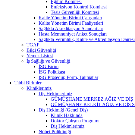
Eğitim Komitesi
Enfeksiyon Kontrol Komitesi
Tesis Güvenliği Komitesi
Kalite Yönetim Birimi Çalışanları
Kalite Yönetim Birimi Faaliyetleri
Sağlıkta Akreditasyon Standartları
Hasta Memnuniyet Anket Sonuçları
Sağlıkta Verimlilik, Kalite ve Akreditasyon Daires
TGAP
Bilgi Güvenliği
Yemek Listesi
İş Sağlığı ve Güvenliği
İSG Birim
İSG Politikası
İSG Prosedür, Form, Talimatlar
Tıbbi Birimler
Kliniklerimiz
Diş Hekimlerimiz
GÜMÜŞHANE MERKEZ AĞIZ VE DİŞ 
GÜMÜŞHANE KELKİT AĞIZ VE DİŞ S
Diş Hekimiği (Genel Diş)
Klinik Hakkında
Doktor Çalışma Programı
Diş Hekimlerimiz
Nöbet Polikliniği