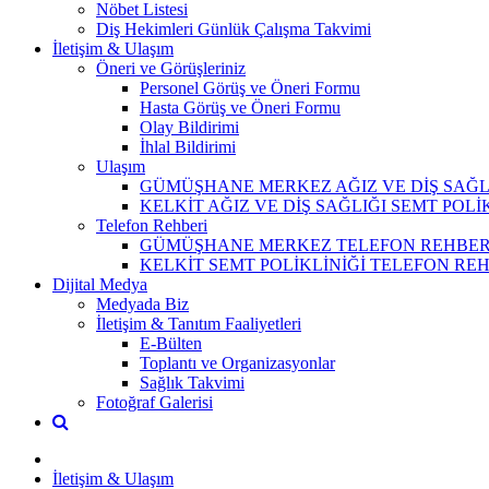
Nöbet Listesi
Diş Hekimleri Günlük Çalışma Takvimi
İletişim & Ulaşım
Öneri ve Görüşleriniz
Personel Görüş ve Öneri Formu
Hasta Görüş ve Öneri Formu
Olay Bildirimi
İhlal Bildirimi
Ulaşım
GÜMÜŞHANE MERKEZ AĞIZ VE DİŞ SAĞL
KELKİT AĞIZ VE DİŞ SAĞLIĞI SEMT POLİ
Telefon Rehberi
GÜMÜŞHANE MERKEZ TELEFON REHBER
KELKİT SEMT POLİKLİNİĞİ TELEFON RE
Dijital Medya
Medyada Biz
İletişim & Tanıtım Faaliyetleri
E-Bülten
Toplantı ve Organizasyonlar
Sağlık Takvimi
Fotoğraf Galerisi
İletişim & Ulaşım