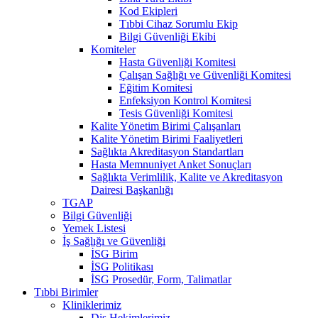
Kod Ekipleri
Tıbbi Cihaz Sorumlu Ekip
Bilgi Güvenliği Ekibi
Komiteler
Hasta Güvenliği Komitesi
Çalışan Sağlığı ve Güvenliği Komitesi
Eğitim Komitesi
Enfeksiyon Kontrol Komitesi
Tesis Güvenliği Komitesi
Kalite Yönetim Birimi Çalışanları
Kalite Yönetim Birimi Faaliyetleri
Sağlıkta Akreditasyon Standartları
Hasta Memnuniyet Anket Sonuçları
Sağlıkta Verimlilik, Kalite ve Akreditasyon
Dairesi Başkanlığı
TGAP
Bilgi Güvenliği
Yemek Listesi
İş Sağlığı ve Güvenliği
İSG Birim
İSG Politikası
İSG Prosedür, Form, Talimatlar
Tıbbi Birimler
Kliniklerimiz
Diş Hekimlerimiz