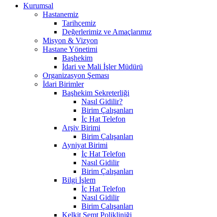
Kurumsal
Hastanemiz
Tarihçemiz
Değerlerimiz ve Amaçlarımız
Misyon & Vizyon
Hastane Yönetimi
Başhekim
İdari ve Mali İşler Müdürü
Organizasyon Şeması
İdari Birimler
Başhekim Sekreterliği
Nasıl Gidilir?
Birim Çalışanları
İç Hat Telefon
Arşiv Birimi
Birim Çalışanları
Ayniyat Birimi
İç Hat Telefon
Nasıl Gidilir
Birim Çalışanları
Bilgi İşlem
İç Hat Telefon
Nasıl Gidilir
Birim Çalışanları
Kelkit Semt Polikliniği