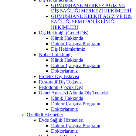
GÜMÜŞHANE MERKEZ AĞIZ VE
DİŞ SAĞLIĞI MERKEZİ HEKİMLERİ
GÜMÜŞHANE KELKİT AĞIZ VE DİŞ
SAĞLIĞI SEMT POLİKLİNİĞİ
HEKİMLERİ
Diş Hekimiği (Genel Diş)
Klinik Hakkında
Doktor Çalışma Programı
Diş Hekimlerimiz
Nöbet Polikliniği
Klinik Hakkında
Doktor Çalışma Programı
Doktorlarımız
Protetik Diş Tedavisi
Restoratif Diş Tedavisi
Pedodonti (Çocuk Diş)
Genel Anestezi Altında Diş Tedavisi
Klinik Hakkında
Doktor Çalışma Programı
Doktorlarımız
Özellikli Hizmetler
Evde Sağlık Hizmetleri
Doktor Çalışma Programı
Doktorlarımız