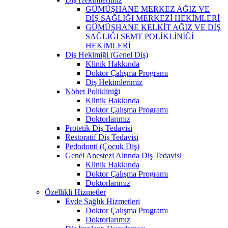
GÜMÜŞHANE MERKEZ AĞIZ VE
DİŞ SAĞLIĞI MERKEZİ HEKİMLERİ
GÜMÜŞHANE KELKİT AĞIZ VE DİŞ
SAĞLIĞI SEMT POLİKLİNİĞİ
HEKİMLERİ
Diş Hekimiği (Genel Diş)
Klinik Hakkında
Doktor Çalışma Programı
Diş Hekimlerimiz
Nöbet Polikliniği
Klinik Hakkında
Doktor Çalışma Programı
Doktorlarımız
Protetik Diş Tedavisi
Restoratif Diş Tedavisi
Pedodonti (Çocuk Diş)
Genel Anestezi Altında Diş Tedavisi
Klinik Hakkında
Doktor Çalışma Programı
Doktorlarımız
Özellikli Hizmetler
Evde Sağlık Hizmetleri
Doktor Çalışma Programı
Doktorlarımız