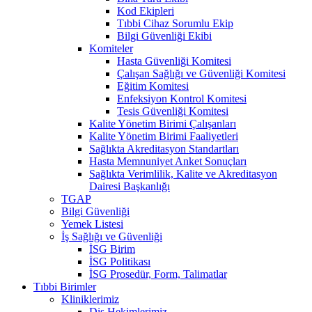
Kod Ekipleri
Tıbbi Cihaz Sorumlu Ekip
Bilgi Güvenliği Ekibi
Komiteler
Hasta Güvenliği Komitesi
Çalışan Sağlığı ve Güvenliği Komitesi
Eğitim Komitesi
Enfeksiyon Kontrol Komitesi
Tesis Güvenliği Komitesi
Kalite Yönetim Birimi Çalışanları
Kalite Yönetim Birimi Faaliyetleri
Sağlıkta Akreditasyon Standartları
Hasta Memnuniyet Anket Sonuçları
Sağlıkta Verimlilik, Kalite ve Akreditasyon
Dairesi Başkanlığı
TGAP
Bilgi Güvenliği
Yemek Listesi
İş Sağlığı ve Güvenliği
İSG Birim
İSG Politikası
İSG Prosedür, Form, Talimatlar
Tıbbi Birimler
Kliniklerimiz
Diş Hekimlerimiz