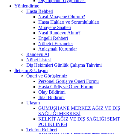
Diş İmplantı Uygulaması
Yönlendirme
Hasta Rehberi
Nasıl Muayene Olurum?
Hasta Hakları ve Sorumlulukları
Muayene Saatleri
Nasıl Randevu Alınır?
Engelli Rehberi
Nöbetçi Eczaneler
Anlaşmalı Kurumlar
Randevu Al
Nöbet Listesi
Diş Hekimleri Günlük Çalışma Takvimi
İletişim & Ulaşım
Öneri ve Görüşleriniz
Personel Görüş ve Öneri Formu
Hasta Görüş ve Öneri Formu
Olay Bildirimi
İhlal Bildirimi
Ulaşım
GÜMÜŞHANE MERKEZ AĞIZ VE DİŞ
SAĞLIĞI MERKEZİ
KELKİT AĞIZ VE DİŞ SAĞLIĞI SEMT
POLİKLİNİĞİ
Telefon Rehberi