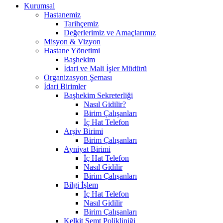
Kurumsal
Hastanemiz
Tarihçemiz
Değerlerimiz ve Amaçlarımız
Misyon & Vizyon
Hastane Yönetimi
Başhekim
İdari ve Mali İşler Müdürü
Organizasyon Şeması
İdari Birimler
Başhekim Sekreterliği
Nasıl Gidilir?
Birim Çalışanları
İç Hat Telefon
Arşiv Birimi
Birim Çalışanları
Ayniyat Birimi
İç Hat Telefon
Nasıl Gidilir
Birim Çalışanları
Bilgi İşlem
İç Hat Telefon
Nasıl Gidilir
Birim Çalışanları
Kelkit Semt Polikliniği