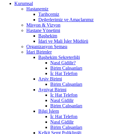
Kurumsal
Hastanemiz
Tarihçemiz
Değerlerimiz ve Amaçlarımız
Misyon & Vizyon
Hastane Yönetimi
Başhekim
İdari ve Mali İşler Müdürü
Organizasyon Şeması
İdari Birimler
Başhekim Sekreterliği
Nasıl Gidilir?
Birim Çalışanları
İç Hat Telefon
Arşiv Birimi
Birim Çalışanları
Ayniyat Birimi
İç Hat Telefon
Nasıl Gidilir
Birim Çalışanları
Bilgi İşlem
İç Hat Telefon
Nasıl Gidilir
Birim Çalışanları
Kelkit Semt Polikliniği