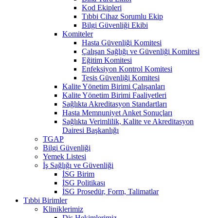
Kod Ekipleri
Tıbbi Cihaz Sorumlu Ekip
Bilgi Güvenliği Ekibi
Komiteler
Hasta Güvenliği Komitesi
Çalışan Sağlığı ve Güvenliği Komitesi
Eğitim Komitesi
Enfeksiyon Kontrol Komitesi
Tesis Güvenliği Komitesi
Kalite Yönetim Birimi Çalışanları
Kalite Yönetim Birimi Faaliyetleri
Sağlıkta Akreditasyon Standartları
Hasta Memnuniyet Anket Sonuçları
Sağlıkta Verimlilik, Kalite ve Akreditasyon
Dairesi Başkanlığı
TGAP
Bilgi Güvenliği
Yemek Listesi
İş Sağlığı ve Güvenliği
İSG Birim
İSG Politikası
İSG Prosedür, Form, Talimatlar
Tıbbi Birimler
Kliniklerimiz
Diş Hekimlerimiz