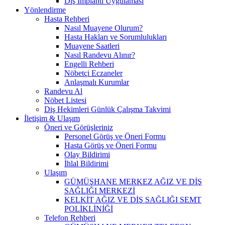
Diş İmplantı Uygulaması
Yönlendirme
Hasta Rehberi
Nasıl Muayene Olurum?
Hasta Hakları ve Sorumlulukları
Muayene Saatleri
Nasıl Randevu Alınır?
Engelli Rehberi
Nöbetçi Eczaneler
Anlaşmalı Kurumlar
Randevu Al
Nöbet Listesi
Diş Hekimleri Günlük Çalışma Takvimi
İletişim & Ulaşım
Öneri ve Görüşleriniz
Personel Görüş ve Öneri Formu
Hasta Görüş ve Öneri Formu
Olay Bildirimi
İhlal Bildirimi
Ulaşım
GÜMÜŞHANE MERKEZ AĞIZ VE DİŞ
SAĞLIĞI MERKEZİ
KELKİT AĞIZ VE DİŞ SAĞLIĞI SEMT
POLİKLİNİĞİ
Telefon Rehberi