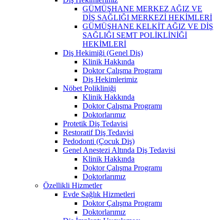
GÜMÜŞHANE MERKEZ AĞIZ VE
DİŞ SAĞLIĞI MERKEZİ HEKİMLERİ
GÜMÜŞHANE KELKİT AĞIZ VE DİŞ
SAĞLIĞI SEMT POLİKLİNİĞİ
HEKİMLERİ
Diş Hekimiği (Genel Diş)
Klinik Hakkında
Doktor Çalışma Programı
Diş Hekimlerimiz
Nöbet Polikliniği
Klinik Hakkında
Doktor Çalışma Programı
Doktorlarımız
Protetik Diş Tedavisi
Restoratif Diş Tedavisi
Pedodonti (Çocuk Diş)
Genel Anestezi Altında Diş Tedavisi
Klinik Hakkında
Doktor Çalışma Programı
Doktorlarımız
Özellikli Hizmetler
Evde Sağlık Hizmetleri
Doktor Çalışma Programı
Doktorlarımız