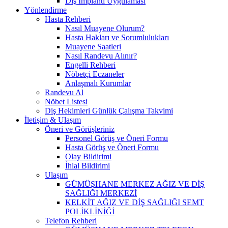
Diş İmplantı Uygulaması
Yönlendirme
Hasta Rehberi
Nasıl Muayene Olurum?
Hasta Hakları ve Sorumlulukları
Muayene Saatleri
Nasıl Randevu Alınır?
Engelli Rehberi
Nöbetçi Eczaneler
Anlaşmalı Kurumlar
Randevu Al
Nöbet Listesi
Diş Hekimleri Günlük Çalışma Takvimi
İletişim & Ulaşım
Öneri ve Görüşleriniz
Personel Görüş ve Öneri Formu
Hasta Görüş ve Öneri Formu
Olay Bildirimi
İhlal Bildirimi
Ulaşım
GÜMÜŞHANE MERKEZ AĞIZ VE DİŞ
SAĞLIĞI MERKEZİ
KELKİT AĞIZ VE DİŞ SAĞLIĞI SEMT
POLİKLİNİĞİ
Telefon Rehberi