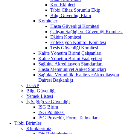
Kod Ekipleri
Tıbbi Cihaz Sorumlu Ekip
Bilgi Güvenliği Ekibi
Komiteler
Hasta Güvenliği Komitesi
Çalışan Sağlığı ve Güvenliği Komitesi
Eğitim Komitesi
Enfeksiyon Kontrol Komitesi
Tesis Güvenliği Komitesi
Kalite Yönetim Birimi Çalışanları
Kalite Yönetim Birimi Faaliyetleri
Sağlıkta Akreditasyon Standartları
Hasta Memnuniyet Anket Sonuçları
Sağlıkta Verimlilik, Kalite ve Akreditasyon
Dairesi Başkanlığı
TGAP
Bilgi Güvenliği
Yemek Listesi
İş Sağlığı ve Güvenliği
İSG Birim
İSG Politikası
İSG Prosedür, Form, Talimatlar
Tıbbi Birimler
Kliniklerimiz
Diş Hekimlerimiz