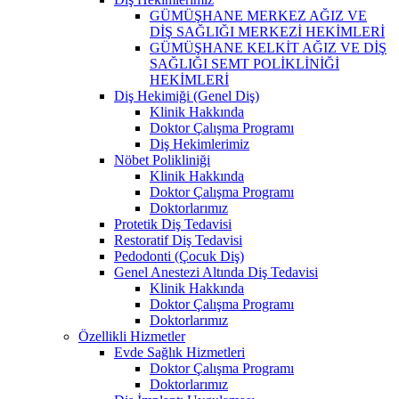
GÜMÜŞHANE MERKEZ AĞIZ VE
DİŞ SAĞLIĞI MERKEZİ HEKİMLERİ
GÜMÜŞHANE KELKİT AĞIZ VE DİŞ
SAĞLIĞI SEMT POLİKLİNİĞİ
HEKİMLERİ
Diş Hekimiği (Genel Diş)
Klinik Hakkında
Doktor Çalışma Programı
Diş Hekimlerimiz
Nöbet Polikliniği
Klinik Hakkında
Doktor Çalışma Programı
Doktorlarımız
Protetik Diş Tedavisi
Restoratif Diş Tedavisi
Pedodonti (Çocuk Diş)
Genel Anestezi Altında Diş Tedavisi
Klinik Hakkında
Doktor Çalışma Programı
Doktorlarımız
Özellikli Hizmetler
Evde Sağlık Hizmetleri
Doktor Çalışma Programı
Doktorlarımız