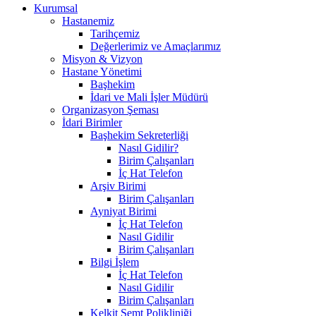
Kurumsal
Hastanemiz
Tarihçemiz
Değerlerimiz ve Amaçlarımız
Misyon & Vizyon
Hastane Yönetimi
Başhekim
İdari ve Mali İşler Müdürü
Organizasyon Şeması
İdari Birimler
Başhekim Sekreterliği
Nasıl Gidilir?
Birim Çalışanları
İç Hat Telefon
Arşiv Birimi
Birim Çalışanları
Ayniyat Birimi
İç Hat Telefon
Nasıl Gidilir
Birim Çalışanları
Bilgi İşlem
İç Hat Telefon
Nasıl Gidilir
Birim Çalışanları
Kelkit Semt Polikliniği