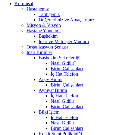
Kurumsal
Hastanemiz
Tarihçemiz
Değerlerimiz ve Amaçlarımız
Misyon & Vizyon
Hastane Yönetimi
Başhekim
İdari ve Mali İşler Müdürü
Organizasyon Şeması
İdari Birimler
Başhekim Sekreterliği
Nasıl Gidilir?
Birim Çalışanları
İç Hat Telefon
Arşiv Birimi
Birim Çalışanları
Ayniyat Birimi
İç Hat Telefon
Nasıl Gidilir
Birim Çalışanları
Bilgi İşlem
İç Hat Telefon
Nasıl Gidilir
Birim Çalışanları
Kelkit Semt Polikliniği