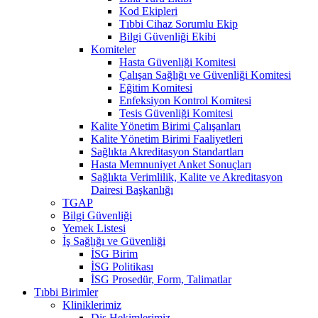
Kod Ekipleri
Tıbbi Cihaz Sorumlu Ekip
Bilgi Güvenliği Ekibi
Komiteler
Hasta Güvenliği Komitesi
Çalışan Sağlığı ve Güvenliği Komitesi
Eğitim Komitesi
Enfeksiyon Kontrol Komitesi
Tesis Güvenliği Komitesi
Kalite Yönetim Birimi Çalışanları
Kalite Yönetim Birimi Faaliyetleri
Sağlıkta Akreditasyon Standartları
Hasta Memnuniyet Anket Sonuçları
Sağlıkta Verimlilik, Kalite ve Akreditasyon
Dairesi Başkanlığı
TGAP
Bilgi Güvenliği
Yemek Listesi
İş Sağlığı ve Güvenliği
İSG Birim
İSG Politikası
İSG Prosedür, Form, Talimatlar
Tıbbi Birimler
Kliniklerimiz
Diş Hekimlerimiz