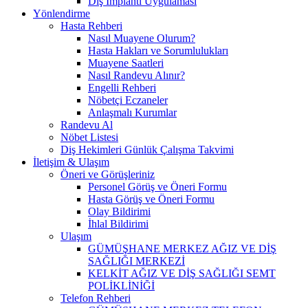
Diş İmplantı Uygulaması
Yönlendirme
Hasta Rehberi
Nasıl Muayene Olurum?
Hasta Hakları ve Sorumlulukları
Muayene Saatleri
Nasıl Randevu Alınır?
Engelli Rehberi
Nöbetçi Eczaneler
Anlaşmalı Kurumlar
Randevu Al
Nöbet Listesi
Diş Hekimleri Günlük Çalışma Takvimi
İletişim & Ulaşım
Öneri ve Görüşleriniz
Personel Görüş ve Öneri Formu
Hasta Görüş ve Öneri Formu
Olay Bildirimi
İhlal Bildirimi
Ulaşım
GÜMÜŞHANE MERKEZ AĞIZ VE DİŞ
SAĞLIĞI MERKEZİ
KELKİT AĞIZ VE DİŞ SAĞLIĞI SEMT
POLİKLİNİĞİ
Telefon Rehberi