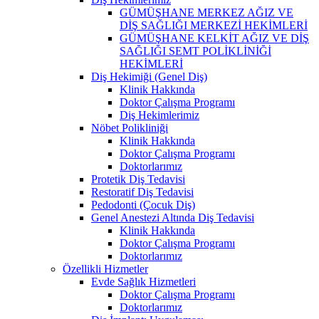
GÜMÜŞHANE MERKEZ AĞIZ VE
DİŞ SAĞLIĞI MERKEZİ HEKİMLERİ
GÜMÜŞHANE KELKİT AĞIZ VE DİŞ
SAĞLIĞI SEMT POLİKLİNİĞİ
HEKİMLERİ
Diş Hekimiği (Genel Diş)
Klinik Hakkında
Doktor Çalışma Programı
Diş Hekimlerimiz
Nöbet Polikliniği
Klinik Hakkında
Doktor Çalışma Programı
Doktorlarımız
Protetik Diş Tedavisi
Restoratif Diş Tedavisi
Pedodonti (Çocuk Diş)
Genel Anestezi Altında Diş Tedavisi
Klinik Hakkında
Doktor Çalışma Programı
Doktorlarımız
Özellikli Hizmetler
Evde Sağlık Hizmetleri
Doktor Çalışma Programı
Doktorlarımız