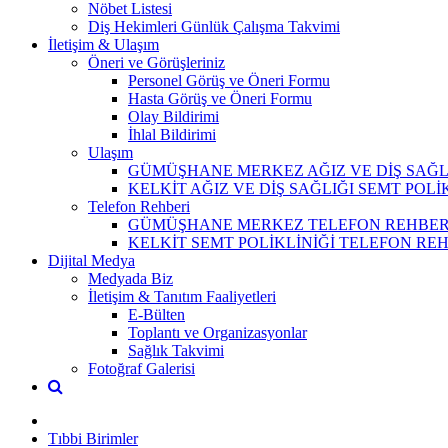
Nöbet Listesi
Diş Hekimleri Günlük Çalışma Takvimi
İletişim & Ulaşım
Öneri ve Görüşleriniz
Personel Görüş ve Öneri Formu
Hasta Görüş ve Öneri Formu
Olay Bildirimi
İhlal Bildirimi
Ulaşım
GÜMÜŞHANE MERKEZ AĞIZ VE DİŞ SAĞL
KELKİT AĞIZ VE DİŞ SAĞLIĞI SEMT POLİ
Telefon Rehberi
GÜMÜŞHANE MERKEZ TELEFON REHBER
KELKİT SEMT POLİKLİNİĞİ TELEFON RE
Dijital Medya
Medyada Biz
İletişim & Tanıtım Faaliyetleri
E-Bülten
Toplantı ve Organizasyonlar
Sağlık Takvimi
Fotoğraf Galerisi
Tıbbi Birimler