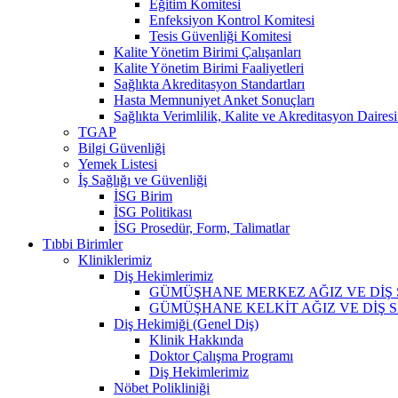
Eğitim Komitesi
Enfeksiyon Kontrol Komitesi
Tesis Güvenliği Komitesi
Kalite Yönetim Birimi Çalışanları
Kalite Yönetim Birimi Faaliyetleri
Sağlıkta Akreditasyon Standartları
Hasta Memnuniyet Anket Sonuçları
Sağlıkta Verimlilik, Kalite ve Akreditasyon Daires
TGAP
Bilgi Güvenliği
Yemek Listesi
İş Sağlığı ve Güvenliği
İSG Birim
İSG Politikası
İSG Prosedür, Form, Talimatlar
Tıbbi Birimler
Kliniklerimiz
Diş Hekimlerimiz
GÜMÜŞHANE MERKEZ AĞIZ VE DİŞ 
GÜMÜŞHANE KELKİT AĞIZ VE DİŞ S
Diş Hekimiği (Genel Diş)
Klinik Hakkında
Doktor Çalışma Programı
Diş Hekimlerimiz
Nöbet Polikliniği