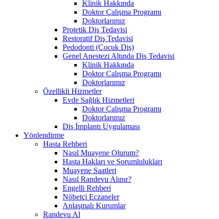
Klinik Hakkında
Doktor Çalışma Programı
Doktorlarımız
Protetik Diş Tedavisi
Restoratif Diş Tedavisi
Pedodonti (Çocuk Diş)
Genel Anestezi Altında Diş Tedavisi
Klinik Hakkında
Doktor Çalışma Programı
Doktorlarımız
Özellikli Hizmetler
Evde Sağlık Hizmetleri
Doktor Çalışma Programı
Doktorlarımız
Diş İmplantı Uygulaması
Yönlendirme
Hasta Rehberi
Nasıl Muayene Olurum?
Hasta Hakları ve Sorumlulukları
Muayene Saatleri
Nasıl Randevu Alınır?
Engelli Rehberi
Nöbetçi Eczaneler
Anlaşmalı Kurumlar
Randevu Al