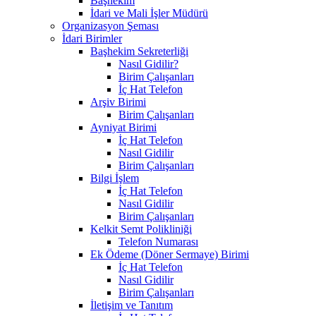
Başhekim
İdari ve Mali İşler Müdürü
Organizasyon Şeması
İdari Birimler
Başhekim Sekreterliği
Nasıl Gidilir?
Birim Çalışanları
İç Hat Telefon
Arşiv Birimi
Birim Çalışanları
Ayniyat Birimi
İç Hat Telefon
Nasıl Gidilir
Birim Çalışanları
Bilgi İşlem
İç Hat Telefon
Nasıl Gidilir
Birim Çalışanları
Kelkit Semt Polikliniği
Telefon Numarası
Ek Ödeme (Döner Sermaye) Birimi
İç Hat Telefon
Nasıl Gidilir
Birim Çalışanları
İletişim ve Tanıtım