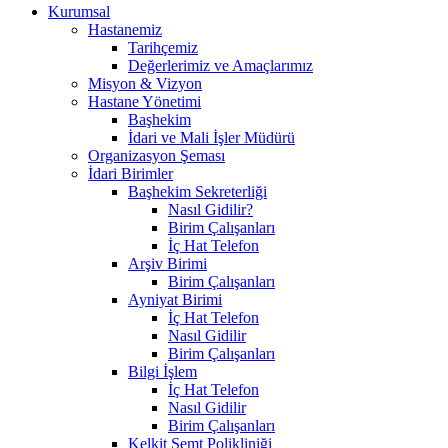
Kurumsal
Hastanemiz
Tarihçemiz
Değerlerimiz ve Amaçlarımız
Misyon & Vizyon
Hastane Yönetimi
Başhekim
İdari ve Mali İşler Müdürü
Organizasyon Şeması
İdari Birimler
Başhekim Sekreterliği
Nasıl Gidilir?
Birim Çalışanları
İç Hat Telefon
Arşiv Birimi
Birim Çalışanları
Ayniyat Birimi
İç Hat Telefon
Nasıl Gidilir
Birim Çalışanları
Bilgi İşlem
İç Hat Telefon
Nasıl Gidilir
Birim Çalışanları
Kelkit Semt Polikliniği