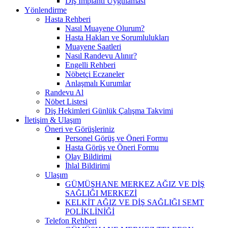
Diş İmplantı Uygulaması
Yönlendirme
Hasta Rehberi
Nasıl Muayene Olurum?
Hasta Hakları ve Sorumlulukları
Muayene Saatleri
Nasıl Randevu Alınır?
Engelli Rehberi
Nöbetçi Eczaneler
Anlaşmalı Kurumlar
Randevu Al
Nöbet Listesi
Diş Hekimleri Günlük Çalışma Takvimi
İletişim & Ulaşım
Öneri ve Görüşleriniz
Personel Görüş ve Öneri Formu
Hasta Görüş ve Öneri Formu
Olay Bildirimi
İhlal Bildirimi
Ulaşım
GÜMÜŞHANE MERKEZ AĞIZ VE DİŞ
SAĞLIĞI MERKEZİ
KELKİT AĞIZ VE DİŞ SAĞLIĞI SEMT
POLİKLİNİĞİ
Telefon Rehberi