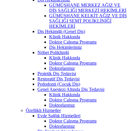
GÜMÜŞHANE MERKEZ AĞIZ VE
DİŞ SAĞLIĞI MERKEZİ HEKİMLERİ
GÜMÜŞHANE KELKİT AĞIZ VE DİŞ
SAĞLIĞI SEMT POLİKLİNİĞİ
HEKİMLERİ
Diş Hekimiği (Genel Diş)
Klinik Hakkında
Doktor Çalışma Programı
Diş Hekimlerimiz
Nöbet Polikliniği
Klinik Hakkında
Doktor Çalışma Programı
Doktorlarımız
Protetik Diş Tedavisi
Restoratif Diş Tedavisi
Pedodonti (Çocuk Diş)
Genel Anestezi Altında Diş Tedavisi
Klinik Hakkında
Doktor Çalışma Programı
Doktorlarımız
Özellikli Hizmetler
Evde Sağlık Hizmetleri
Doktor Çalışma Programı
Doktorlarımız