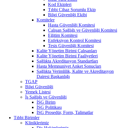
Kod Ekipleri
Tıbbi Cihaz Sorumlu Ekip
Bilgi Güvenliği Ekibi
Komiteler
Hasta Güvenliği Komitesi
Çalışan Sağlığı ve Güvenliği Komitesi
Eğitim Komitesi
Enfeksiyon Kontrol Komitesi
Tesis Güvenliği Komitesi
Kalite Yönetim Birimi Çalışanları
Kalite Yönetim Birimi Faaliyetleri
Sağlıkta Akreditasyon Standartları
Hasta Memnuniyet Anket Sonuçları
Sağlıkta Verimlilik, Kalite ve Akreditasyon
Dairesi Başkanlığı
TGAP
Bilgi Güvenliği
Yemek Listesi
İş Sağlığı ve Güvenliği
İSG Birim
İSG Politikası
İSG Prosedür, Form, Talimatlar
Tıbbi Birimler
Kliniklerimiz
Diş Hekimlerimiz