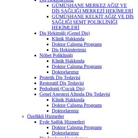
GÜMÜŞHANE MERKEZ AĞIZ VE
DİŞ SAĞLIĞI MERKEZİ HEKİMLERİ
GÜMÜŞHANE KELKİT AĞIZ VE DİŞ
SAĞLIĞI SEMT POLİKLİNİĞİ
HEKİMLERİ
Diş Hekimiği (Genel Diş)
Klinik Hakkında
Doktor Çalışma Programı
Diş Hekimlerimiz
Nöbet Polikliniği
Klinik Hakkında
Doktor Çalışma Programı
Doktorlarımız
Protetik Diş Tedavisi
Restoratif Diş Tedavisi
Pedodonti (Çocuk Diş)
Genel Anestezi Altında Diş Tedavisi
Klinik Hakkında
Doktor Çalışma Programı
Doktorlarımız
Özellikli Hizmetler
Evde Sağlık Hizmetleri
Doktor Çalışma Programı
Doktorlarımız