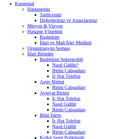
Kurumsal
Hastanemiz
Tarihçemiz
Değerlerimiz ve Amaçlarımız
Misyon & Vizyon
Hastane Yönetimi
Başhekim
İdari ve Mali İşler Müdürü
Organizasyon Şeması
İdari Birimler
Başhekim Sekreterliği
Nasıl Gidilir?
Birim Çalışanları
İç Hat Telefon
Arşiv Birimi
Birim Çalışanları
Ayniyat Birimi
İç Hat Telefon
Nasıl Gidilir
Birim Çalışanları
Bilgi İşlem
İç Hat Telefon
Nasıl Gidilir
Birim Çalışanları
Kelkit Semt Polikliniği