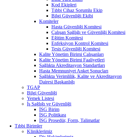
Kod Ekipleri
Tıbbi Cihaz Sorumlu Ekip
Bilgi Güvenliği Ekibi
Komiteler
Hasta Güvenliği Komitesi
Çalışan Sağlığı ve Güvenliği Komitesi
Eğitim Komitesi
Enfeksiyon Kontrol Komitesi
Tesis Güvenliği Komitesi
Kalite Yönetim Birimi Çalışanları
Kalite Yönetim Birimi Faaliyetleri
Sağlıkta Akreditasyon Standartları
Hasta Memnuniyet Anket Sonuçları
Sağlıkta Verimlilik, Kalite ve Akreditasyon
Dairesi Başkanlığı
TGAP
Bilgi Güvenliği
Yemek Listesi
İş Sağlığı ve Güvenliği
İSG Birim
İSG Politikası
İSG Prosedür, Form, Talimatlar
Tıbbi Birimler
Kliniklerimiz
Diş Hekimlerimiz