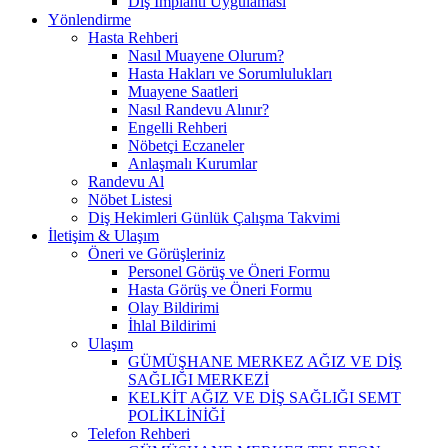
Diş İmplantı Uygulaması
Yönlendirme
Hasta Rehberi
Nasıl Muayene Olurum?
Hasta Hakları ve Sorumlulukları
Muayene Saatleri
Nasıl Randevu Alınır?
Engelli Rehberi
Nöbetçi Eczaneler
Anlaşmalı Kurumlar
Randevu Al
Nöbet Listesi
Diş Hekimleri Günlük Çalışma Takvimi
İletişim & Ulaşım
Öneri ve Görüşleriniz
Personel Görüş ve Öneri Formu
Hasta Görüş ve Öneri Formu
Olay Bildirimi
İhlal Bildirimi
Ulaşım
GÜMÜŞHANE MERKEZ AĞIZ VE DİŞ
SAĞLIĞI MERKEZİ
KELKİT AĞIZ VE DİŞ SAĞLIĞI SEMT
POLİKLİNİĞİ
Telefon Rehberi