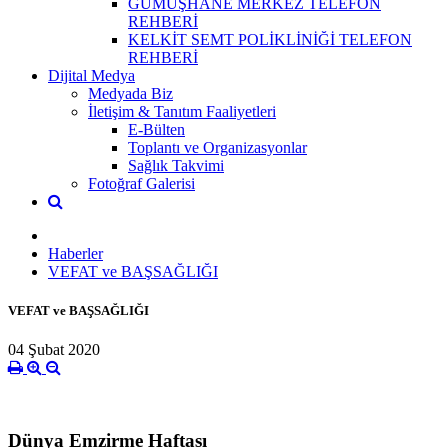
GÜMÜŞHANE MERKEZ TELEFON
REHBERİ
KELKİT SEMT POLİKLİNİĞİ TELEFON
REHBERİ
Dijital Medya
Medyada Biz
İletişim & Tanıtım Faaliyetleri
E-Bülten
Toplantı ve Organizasyonlar
Sağlık Takvimi
Fotoğraf Galerisi
Haberler
VEFAT ve BAŞSAĞLIĞI
VEFAT ve BAŞSAĞLIĞI
04 Şubat 2020
Dünya Emzirme Haftası