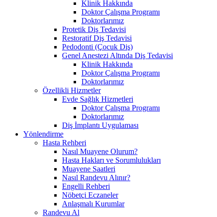
Klinik Hakkında
Doktor Çalışma Programı
Doktorlarımız
Protetik Diş Tedavisi
Restoratif Diş Tedavisi
Pedodonti (Çocuk Diş)
Genel Anestezi Altında Diş Tedavisi
Klinik Hakkında
Doktor Çalışma Programı
Doktorlarımız
Özellikli Hizmetler
Evde Sağlık Hizmetleri
Doktor Çalışma Programı
Doktorlarımız
Diş İmplantı Uygulaması
Yönlendirme
Hasta Rehberi
Nasıl Muayene Olurum?
Hasta Hakları ve Sorumlulukları
Muayene Saatleri
Nasıl Randevu Alınır?
Engelli Rehberi
Nöbetçi Eczaneler
Anlaşmalı Kurumlar
Randevu Al