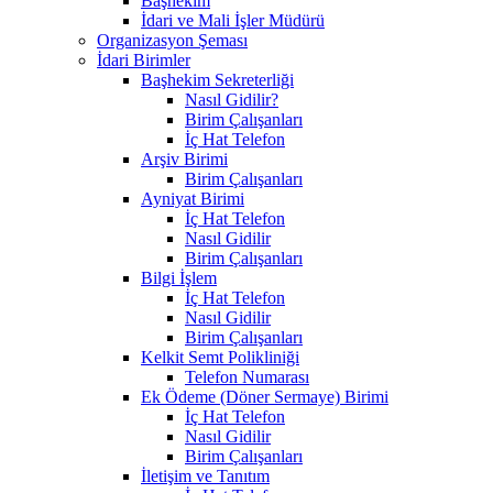
Başhekim
İdari ve Mali İşler Müdürü
Organizasyon Şeması
İdari Birimler
Başhekim Sekreterliği
Nasıl Gidilir?
Birim Çalışanları
İç Hat Telefon
Arşiv Birimi
Birim Çalışanları
Ayniyat Birimi
İç Hat Telefon
Nasıl Gidilir
Birim Çalışanları
Bilgi İşlem
İç Hat Telefon
Nasıl Gidilir
Birim Çalışanları
Kelkit Semt Polikliniği
Telefon Numarası
Ek Ödeme (Döner Sermaye) Birimi
İç Hat Telefon
Nasıl Gidilir
Birim Çalışanları
İletişim ve Tanıtım