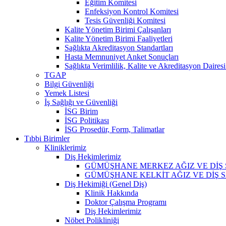
Eğitim Komitesi
Enfeksiyon Kontrol Komitesi
Tesis Güvenliği Komitesi
Kalite Yönetim Birimi Çalışanları
Kalite Yönetim Birimi Faaliyetleri
Sağlıkta Akreditasyon Standartları
Hasta Memnuniyet Anket Sonuçları
Sağlıkta Verimlilik, Kalite ve Akreditasyon Daires
TGAP
Bilgi Güvenliği
Yemek Listesi
İş Sağlığı ve Güvenliği
İSG Birim
İSG Politikası
İSG Prosedür, Form, Talimatlar
Tıbbi Birimler
Kliniklerimiz
Diş Hekimlerimiz
GÜMÜŞHANE MERKEZ AĞIZ VE DİŞ 
GÜMÜŞHANE KELKİT AĞIZ VE DİŞ S
Diş Hekimiği (Genel Diş)
Klinik Hakkında
Doktor Çalışma Programı
Diş Hekimlerimiz
Nöbet Polikliniği