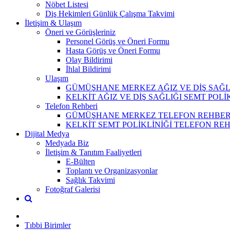
Nöbet Listesi
Diş Hekimleri Günlük Çalışma Takvimi
İletişim & Ulaşım
Öneri ve Görüşleriniz
Personel Görüş ve Öneri Formu
Hasta Görüş ve Öneri Formu
Olay Bildirimi
İhlal Bildirimi
Ulaşım
GÜMÜŞHANE MERKEZ AĞIZ VE DİŞ SAĞL
KELKİT AĞIZ VE DİŞ SAĞLIĞI SEMT POLİ
Telefon Rehberi
GÜMÜŞHANE MERKEZ TELEFON REHBER
KELKİT SEMT POLİKLİNİĞİ TELEFON RE
Dijital Medya
Medyada Biz
İletişim & Tanıtım Faaliyetleri
E-Bülten
Toplantı ve Organizasyonlar
Sağlık Takvimi
Fotoğraf Galerisi
Tıbbi Birimler